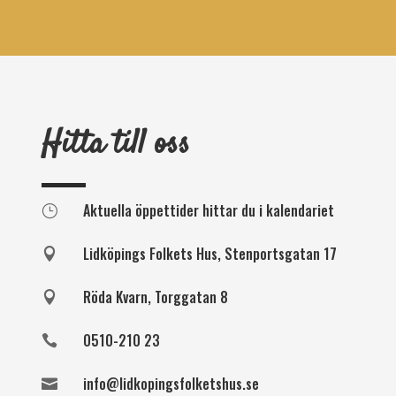
Hitta till oss
Aktuella öppettider hittar du i kalendariet
}
Lidköpings Folkets Hus, Stenportsgatan 17

Röda Kvarn, Torggatan 8

0510-210 23

info@lidkopingsfolketshus.se
