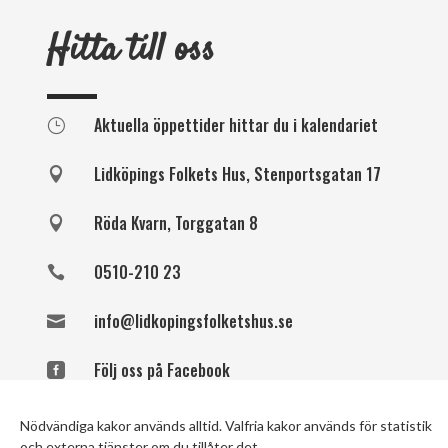
Hitta till oss
Aktuella öppettider hittar du i kalendariet
}
Lidköpings Folkets Hus, Stenportsgatan 17

Röda Kvarn, Torggatan 8

0510-210 23

info@lidkopingsfolketshus.se

Följ oss på Facebook

Följ oss på instagram

Nödvändiga kakor används alltid. Valfria kakor används för statistik
och externa tjänster om du tillåter det.