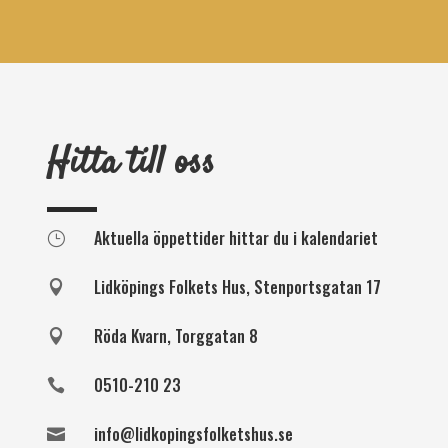
Hitta till oss
Aktuella öppettider hittar du i kalendariet
}
Lidköpings Folkets Hus, Stenportsgatan 17

Röda Kvarn, Torggatan 8

0510-210 23

info@lidkopingsfolketshus.se
