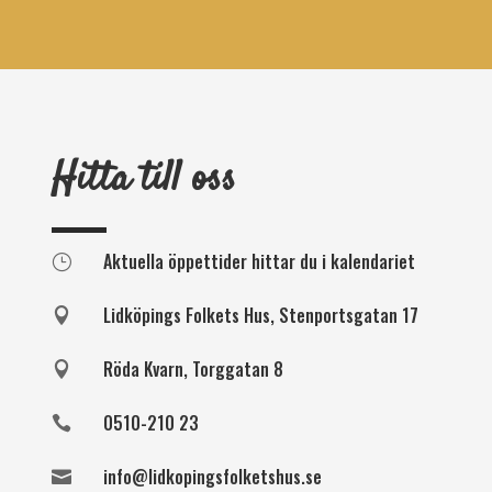
Hitta till oss
Aktuella öppettider hittar du i kalendariet
}
Lidköpings Folkets Hus, Stenportsgatan 17

Röda Kvarn, Torggatan 8

0510-210 23

info@lidkopingsfolketshus.se
