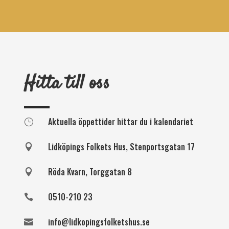
Hitta till oss
Aktuella öppettider hittar du i kalendariet
}
Lidköpings Folkets Hus, Stenportsgatan 17

Röda Kvarn, Torggatan 8

0510-210 23

info@lidkopingsfolketshus.se
