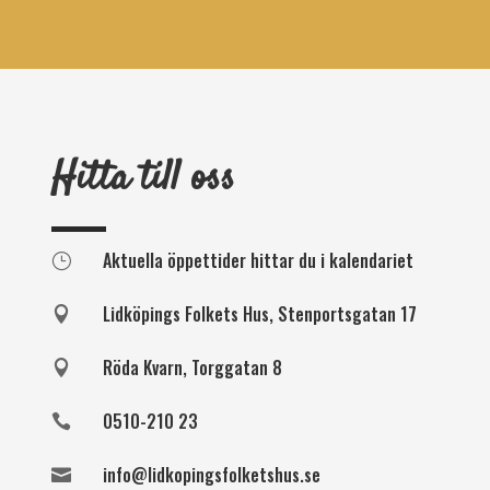
Hitta till oss
Aktuella öppettider hittar du i kalendariet
}
Lidköpings Folkets Hus, Stenportsgatan 17

Röda Kvarn, Torggatan 8

0510-210 23

info@lidkopingsfolketshus.se
