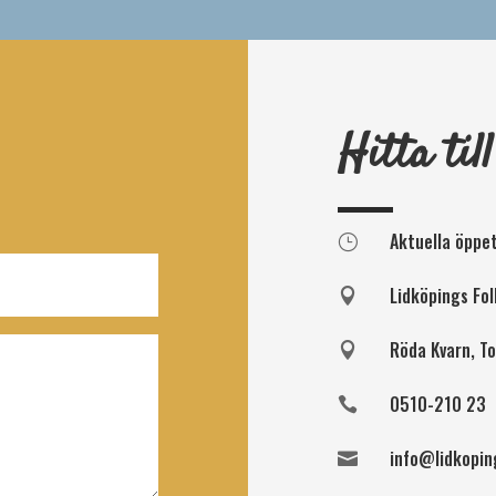
Hitta till
Aktuella öppet
}
Lidköpings Fo

Röda Kvarn, T

0510-210 23

info@lidkopin
