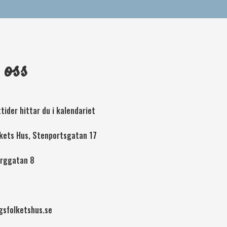
 oss
tider hittar du i kalendariet
lkets Hus, Stenportsgatan 17
orggatan 8
gsfolketshus.se